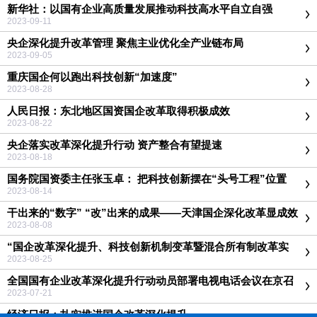
新华社：以国有企业高质量发展推动科技高水平自立自强
2023-09-11
央企深化提升改革管理 聚焦主业优化全产业链布局
2023-09-05
重庆国企何以跑出科技创新“加速度”
2023-08-28
人民日报：东北地区国资国企改革取得积极成效
2023-08-22
央企落实改革深化提升行动 资产整合有望提速
2023-08-18
国务院国资委主任张玉卓： 把科技创新摆在“头号工程”位置
2023-08-14
干出来的“数字” “改”出来的成果——天津国企深化改革显成效
2023-08-08
“国企改革深化提升、科技创新机制变革暨混合所有制改革实
务”专题培训班
2023-08-25
全国国有企业改革深化提升行动动员部署电视电话会议在京召
开
2023-07-21
经济日报：扎实推进国企改革深化提升