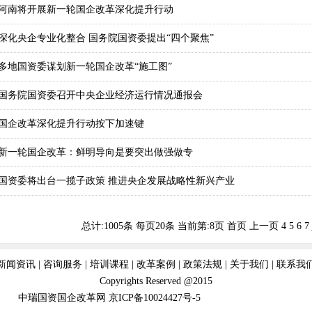
河南将开展新一轮国企改革深化提升行动
深化央企专业化整合 国务院国资委提出“四个聚焦”
多地国资委谋划新一轮国企改革“施工图”
国务院国资委召开中央企业经济运行情况通报会
国企改革深化提升行动按下加速键
新一轮国企改革：鲜明导向是要突出做强做专
国资委将出台一揽子政策 推进央企发展战略性新兴产业
总计:1005条 每页20条
当前第:8页
首页
上一页
4
5
6
7
新闻资讯
|
咨询服务
|
培训课程
|
改革案例
|
政策法规
|
关于我们
|
联系我
Copyrights Reserved @2015
中瑞国资国企改革网
京ICP备10024427号-5