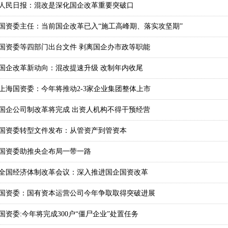
人民日报：混改是深化国企改革重要突破口
国资委主任：当前国企改革已入“施工高峰期、落实攻坚期”
国资委等四部门出台文件 剥离国企办市政等职能
国企改革新动向：混改提速升级 改制年内收尾
上海国资委：今年将推动2-3家企业集团整体上市
国企公司制改革将完成 出资人机构不得干预经营
国资委转型文件发布：从管资产到管资本
国资委助推央企布局一带一路
全国经济体制改革会议：深入推进国企国资改革
国资委：国有资本运营公司今年争取取得突破进展
国资委:今年将完成300户“僵尸企业”处置任务