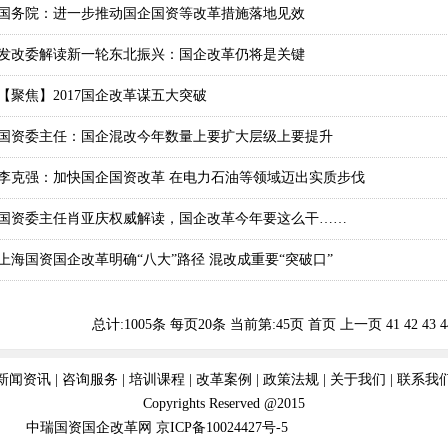
国务院：进一步推动国企国资等改革措施落地见效
发改委解读新一轮东北振兴：国企改革仍将是关键
【聚焦】2017国企改革谋五大突破
国资委主任：国企混改今年数量上要扩大层级上要提升
李克强：加快国企国资改革 在电力石油等领域迈出实质步伐
国资委主任肖亚庆权威解读，国企改革今年要这么干……
上海国资国企改革明确“八大”路径 混改成重要“突破口”
总计:1005条 每页20条
当前第:45页
首页
上一页
41
42
43
4
新闻资讯
|
咨询服务
|
培训课程
|
改革案例
|
政策法规
|
关于我们
|
联系我
Copyrights Reserved @2015
中瑞国资国企改革网
京ICP备10024427号-5