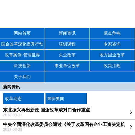
网站首页
新闻资讯
观点争鸣
国企改革深化提升行动
培训课程
专家咨询
改革案例·管理世界
央企改革
地方国企改革
科技创新
事业单位改革
政策法规
关于我们
新闻资讯
改革动态
国资要闻
东北振兴再出新政 国企改革成对口合作重点
2018-03-31
中央全面深化改革委员会通过《关于改革国有企业工资决定机
制的意见》
2018-03-29