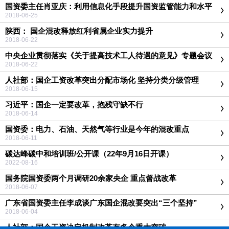
国资委主任肖亚庆：利用信息化手段提升国资监管能力和水平
2018-06-25
陕西： 国企混改释放红利省属企业实力提升
2018-06-22
中央企业贯彻落实《关于提高技术工人待遇的意见》专题会议
在京召开
2018-06-22
人社部：国企工资改革突出分配市场化 坚持分类分级管理
2018-06-15
习近平：国企一定要改革，抱残守缺不行
2018-06-14
国资委：电力、石油、天然气等行业是今年的混改重点
2018-06-11
碳达峰碳中和培训班/公开课（22年9月16日开课）
2022-08-16
国务院国资委两个月调研20余家央企 重点督战改革
2018-06-07
广东省国资委主任李成谈广东国企混改要突出“三个坚持”
2018-06-04
人社部：国企工资决定机制改革有多个重大突破