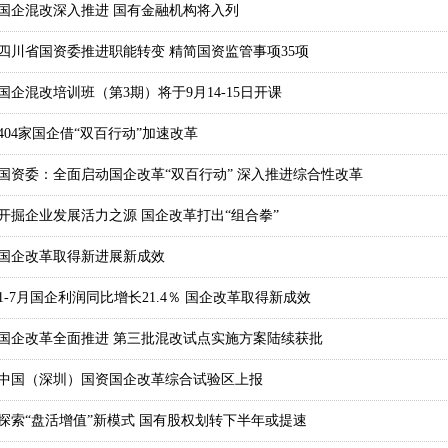
国企混改深入推进 国有金融机构将入列
四川省国资委推进职能转变 精简国资监管事项35项
国企混改培训班（第3期）将于9月14-15日开课
404家国企借“双百行动”加速改革
国资委：全面启动国企改革“双百行动” 深入推进综合性改革
开掘企业发展活力之源 国企改革打出“组合拳”
国企改革取得新进展新成效
1-7月国企利润同比增长21.4％ 国企改革取得新成效
国企改革全面推进 第三批混改试点实施方案陆续获批
中国（深圳）国资国企改革综合试验区上报
探索“盘活增值”新模式 国有股权划转下半年或提速