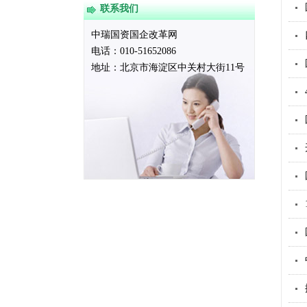
联系我们
中瑞国资国企改革网
电话：010-51652086
地址：
北京市海淀区中关村大街11号