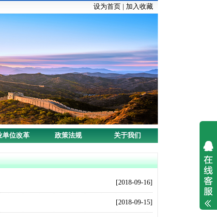
设为首页
|
加入收藏
业单位改革
政策法规
关于我们
[2018-09-16]
[2018-09-15]