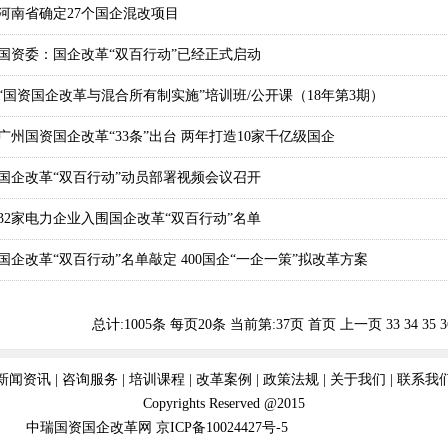
河南省确定27个国企混改项目
国资委：国企改革“双百行动”已经正式启动
“国资国企改革与混合所有制实施”培训班/公开课（18年第3期）
广州国资国企改革“33条”出台 两年打造10家千亿级国企
国企改革“双百行动”动员部署视频会议召开
32家电力企业入围国企改革“双百行动”名单
国企改革“双百行动”名单敲定 400国企“一企一策”拟改革方案
总计:1005条 每页20条
当前第:37页
首页
上一页
33
34
35
3
新闻资讯
|
咨询服务
|
培训课程
|
改革案例
|
政策法规
|
关于我们
|
联系我
Copyrights Reserved @2015
中瑞国资国企改革网
京ICP备10024427号-5