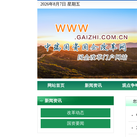
2026年8月7日 星期五
网站首页
新闻资讯
观点争
新闻资讯
您
改革动态
国资要闻