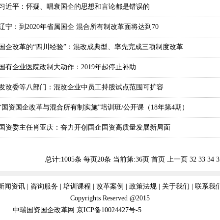
习近平：怀疑、唱衰国企的思想和言论都是错误的
辽宁：到2020年省属国企 混合所有制改革面将达到70
国企改革的“四川经验”：混改成典型、率先完成三项制度改革
国有企业医院改制大动作：2019年起停止补助
发改委等八部门：混改企业中员工持股试点范围可扩容
“国资国企改革与混合所有制实施”培训班/公开课（18年第4期）
国资委主任肖亚庆：奋力开创国企国资高质量发展新局面
总计:1005条 每页20条
当前第:36页
首页
上一页
32
33
34
3
新闻资讯
|
咨询服务
|
培训课程
|
改革案例
|
政策法规
|
关于我们
|
联系我
Copyrights Reserved @2015
中瑞国资国企改革网
京ICP备10024427号-5