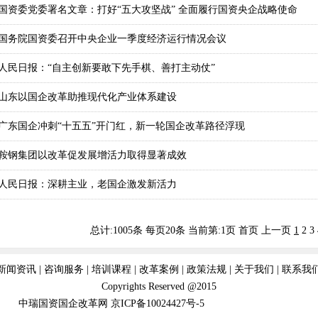
国资委党委署名文章：打好“五大攻坚战” 全面履行国资央企战略使命
国务院国资委召开中央企业一季度经济运行情况会议
人民日报：“自主创新要敢下先手棋、善打主动仗”
山东以国企改革助推现代化产业体系建设
广东国企冲刺“十五五”开门红，新一轮国企改革路径浮现
鞍钢集团以改革促发展增活力取得显著成效
人民日报：深耕主业，老国企激发新活力
总计:1005条 每页20条
当前第:1页 首页 上一页
1
2
3
新闻资讯
|
咨询服务
|
培训课程
|
改革案例
|
政策法规
|
关于我们
|
联系我
Copyrights Reserved @2015
中瑞国资国企改革网
京ICP备10024427号-5