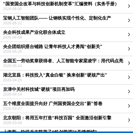
“国资国企改革与科技创新机制变革”汇编资料（实务手册）
2026-06-30
宝钢人工智能团队—— 让钢铁实现个性化、定制化生产
2026-06-22
央企科技成果产业化联合体成立
2026-06-08
央企团组织搭台铺路 让青年科技人才勇闯“创新关”
2026-05-25
全国五一劳动奖章获得者、人工智能专家梁凌宇：用代码点亮
万家灯火
2026-05-14
湖北宜昌：科技投入“真金白银” 换来创新“硬核产出”
2026-04-25
京津中关村科技城“硬核”项目再加码
2026-04-14
五个维度全面提升向好 广州国资国企交出“新”答卷
2026-03-27
北京朝阳：将用五年打造“科技百园” 全面激活创新引擎
2026-03-06
上海新一轮排兵布阵落子“科创策源”“关键领域”