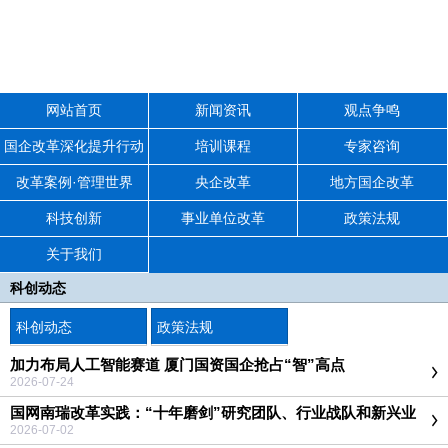
网站首页
新闻资讯
观点争鸣
国企改革深化提升行动
培训课程
专家咨询
改革案例·管理世界
央企改革
地方国企改革
科技创新
事业单位改革
政策法规
关于我们
科创动态
科创动态
政策法规
加力布局人工智能赛道 厦门国资国企抢占“智”高点
2026-07-24
国网南瑞改革实践：“十年磨剑”研究团队、行业战队和新兴业
务特遣队
2026-07-02